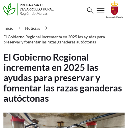
Buscar
menu
search
PDR El Gobierno Regional incrementa 
chevron_right
chevron_right
Inicio
Noticias
El Gobierno Regional incrementa en 2025 las ayudas para
preservar y fomentar las razas ganaderas autóctonas
El Gobierno Regional
incrementa en 2025 las
ayudas para preservar y
fomentar las razas ganaderas
autóctonas