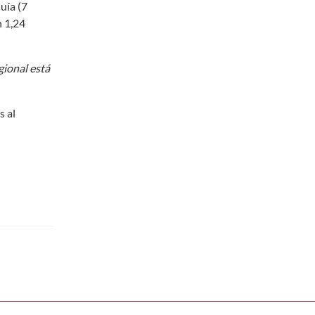
uía (7
n 1,24
gional está
s al