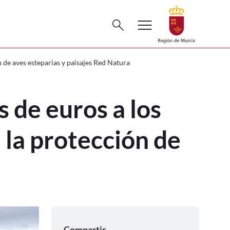
Buscar
menu
search
que realizan prácticas para la protecci
 de aves esteparias y paisajes Red Natura
 de euros a los
 la protección de
Compartir