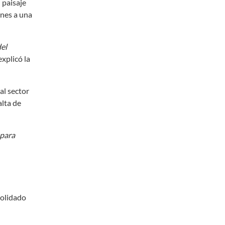
 paisaje
unes a una
del
 explicó la
al sector
alta de
 para
solidado