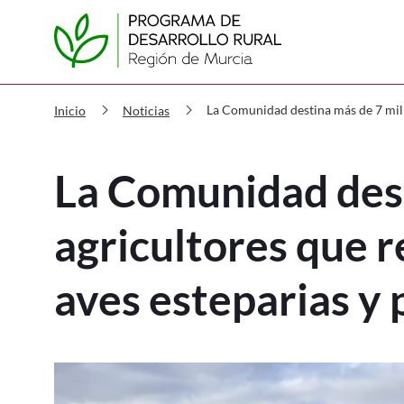
PDR La Comunidad destina más de 7
chevron_right
chevron_right
La Comunidad destina más de 7 millo
Inicio
Noticias
La Comunidad dest
agricultores que r
aves esteparias y 