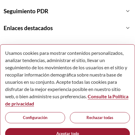
keyboard_arrow_down
Seguimiento PDR
keyboard_arrow_down
Enlaces destacados
Usamos cookies para mostrar contenidos personalizados,
analizar tendencias, administrar el sitio, llevar un
seguimiento de los movimientos de los usuarios en el sitio y
recopilar información demográfica sobre nuestra base de
usuarios en su conjunto. Acepte todas las cookies para
disfrutar de la mejor experiencia posible en nuestro sitio
web, o bien administre sus preferencias.
Consulte la Política
de privacidad
© Todos los derechos reservados.
Configuración
Rechazar todas
Comunidad Autónoma de la Región de Murcia.
Accesibilidad
Mapa Web
Aviso Legal
Política de Cookies
Aceptar todo