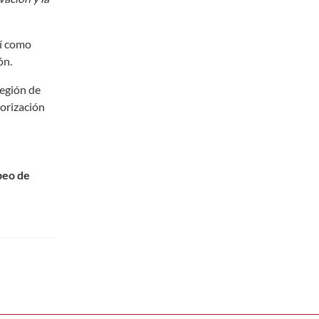
sí como
ón.
Región de
torización
opeo de