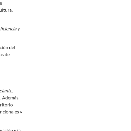
ue
ultura,
iciencia y
ción del
as de
elante.
s. Además,
ritorio
encionales y
vación y la