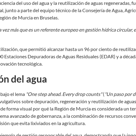
iciencia del uso del agua y la reutilización de aguas regeneradas, f
l, junto a parte del equipo técnico de la Consejería de Agua, Agric
Región de Murcia en Bruselas.
vez más que es un referente europeo en gestión hídrica circular, ef
ización, que permitió alcanzar hasta un 96 por ciento de reutiliza
 100 Estaciones Depuradoras de Aguas Residuales (EDAR) y a décad
ovación tecnológica.
ón del agua
 bajo el lema
"One step ahead. Every drop counts"
(
"Un paso por d
ivulgativos sobre depuración, regeneración y reutilización de agua
de forma visual por qué la Región de Murcia es considerada un ter
sistema avanzado de gobernanza, a la combinación de recursos conv
ión que evita lixiviados en la agricultura.
 ejemplo de gestión responsable del agua, demostrando que la inno