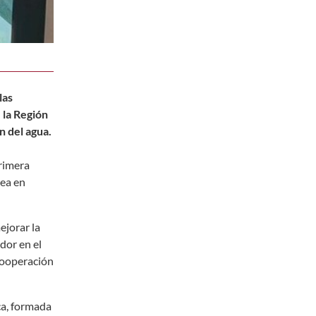
las
 la Región
n del agua.
primera
pea en
ejorar la
dor en el
 cooperación
ca, formada