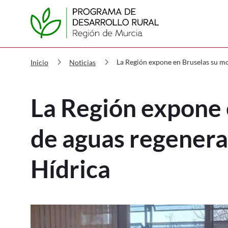
PDR La Región expone en Bruselas 
chevron_right
chevron_right
La Región expone en Bruselas su mod
Inicio
Noticias
La Región expone 
de aguas regenerad
Hídrica