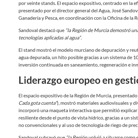
por veinte stands. El espacio expositivo, centrado en la ef
presentado por el director general del Agua, José Sandova
Ganadería y Pesca, en coordinación con la Oficina de la 
Sandoval destacó que
“la Región de Murcia demostró una 
tecnologías aplicadas al agua”
.
El stand mostró el modelo murciano de depuración y reutil
agua depurada, un hito posible gracias a un sistema de
inversión continuada en saneamiento, regeneración e inn
Liderazgo europeo en gesti
El espacio expositivo de la Región de Murcia, presentado
Cada gota cuenta"
), mostró materiales audiovisuales y d
incorporó una maqueta interactiva que permitió explicar 
resiliente desde el punto de vista hídrico, gracias a un 
no convencionales y al uso de tecnología de riego de precis
Sandoval subrayó que
“la Región volvió a situarse como