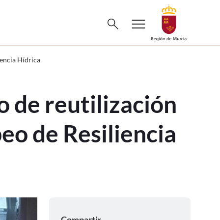
Buscar
menu
search
generadas en el I Foro Europeo de Resi
iencia Hídrica
 de reutilización
eo de Resiliencia
Compartir