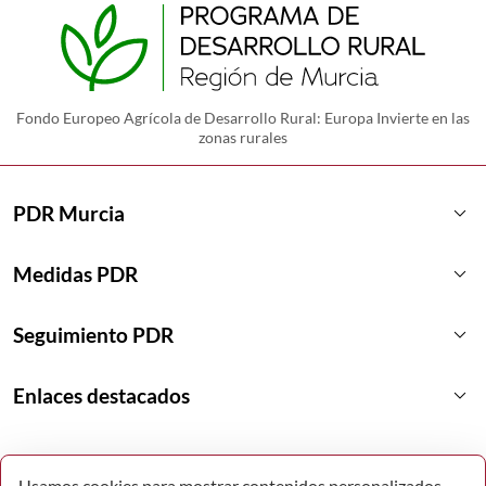
Fondo Europeo Agrícola de Desarrollo Rural: Europa Invierte en las
zonas rurales
keyboard_arrow_down
PDR Murcia
keyboard_arrow_down
Medidas PDR
keyboard_arrow_down
Seguimiento PDR
keyboard_arrow_down
Enlaces destacados
Usamos cookies para mostrar contenidos personalizados,