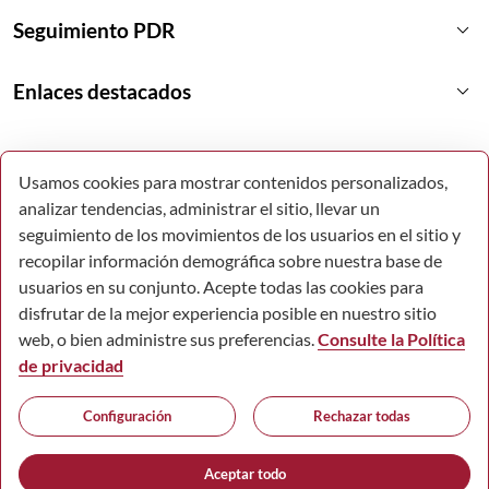
keyboard_arrow_down
Seguimiento PDR
keyboard_arrow_down
Enlaces destacados
Usamos cookies para mostrar contenidos personalizados,
analizar tendencias, administrar el sitio, llevar un
seguimiento de los movimientos de los usuarios en el sitio y
recopilar información demográfica sobre nuestra base de
usuarios en su conjunto. Acepte todas las cookies para
disfrutar de la mejor experiencia posible en nuestro sitio
web, o bien administre sus preferencias.
Consulte la Política
de privacidad
© Todos los derechos reservados.
Configuración
Rechazar todas
Comunidad Autónoma de la Región de Murcia.
Accesibilidad
Mapa Web
Aviso Legal
Política de Cookies
Aceptar todo
Protección de datos