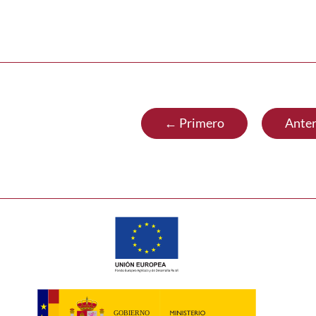
← Primero
Anter