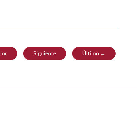
ior
Siguiente
Último →