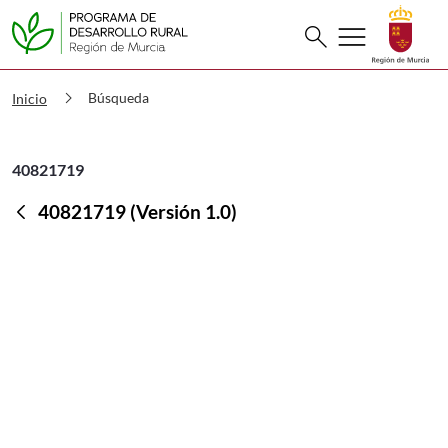
Buscar
menu
search
PDR Búsqueda
chevron_right
Búsqueda
Inicio
40821719
40821719 (Versión 1.0)