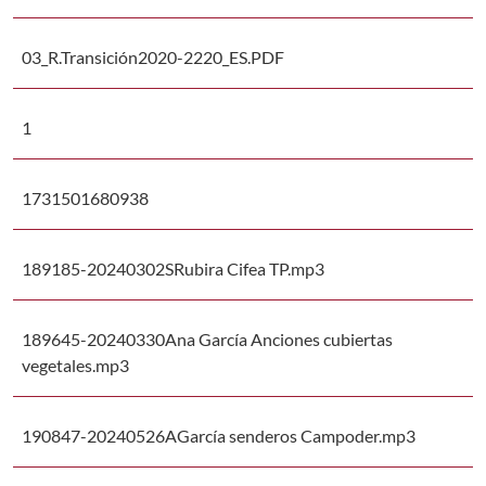
03_R.Transición2020-2220_ES.PDF
1
1731501680938
189185-20240302SRubira Cifea TP.mp3
189645-20240330Ana García Anciones cubiertas
vegetales.mp3
190847-20240526AGarcía senderos Campoder.mp3