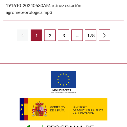
191610-20240630AMartínez estación
agrometeorológica.mp3
1
2
3
...
178
Página
Página
Página
Páginas intermedias Use 
Página