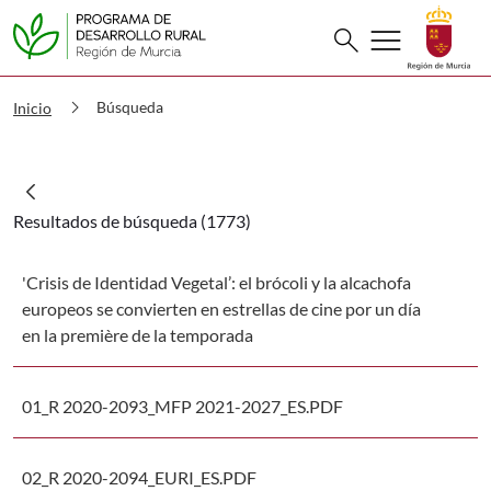
Buscar
menu
search
PDR Búsqueda
chevron_right
Búsqueda
Inicio
Resultados de búsqueda (1773)
'Crisis de Identidad Vegetal’: el brócoli y la alcachofa
europeos se convierten en estrellas de cine por un día
en la première de la temporada
01_R 2020-2093_MFP 2021-2027_ES.PDF
02_R 2020-2094_EURI_ES.PDF