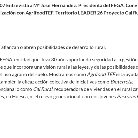
 07 Entrevista a Mª José Hernández. Presidenta del FEGA. Conv
atización con AgrifoodTEF. Territorio LEADER 26 Proyecto Cal R
e afianzan o abren posibilidades de desarrollo rural.
EGA, entidad que lleva 30 años aportando seguridad a la gestió
que incorpora una visión rural a las leyes, y de las posibilidades 
 el uso agrario del suelo. Mostramos cómo
Agrifood TEF
está ayud
ambién la eficaz acción colectiva de iniciativas como
Bioterreta
,
lenciana; o como
Cal Rural
, recuperadora de viviendas en el rural ca
rés, en Huesca, ni el relevo generacional, con dos jóvenes
Pastoras