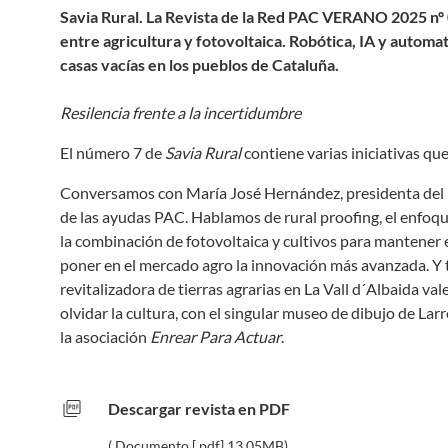
Savia Rural. La Revista de la Red PAC VERANO 2025 nº
entre agricultura y fotovoltaica. Robótica, IA y autom
casas vacías en los pueblos de Cataluña.
Resilencia frente a la incertidumbre
El número 7 de
Savia Rural
contiene varias iniciativas qu
Conversamos con María José Hernández, presidenta del F
de las ayudas PAC. Hablamos de rural proofing, el enfoque 
la combinación de fotovoltaica y cultivos para mantener
poner en el mercado agro la innovación más avanzada. Y t
revitalizadora de tierras agrarias en La Vall d´Albaida va
olvidar la cultura, con el singular museo de dibujo de Lar
la asociación
Enrear Para Actuar
.
picture_as_pdf
Descargar revista en PDF
( Documento [.pdf] 13,05MB)