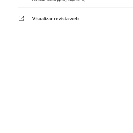
open_in_new
Visualizar revista web