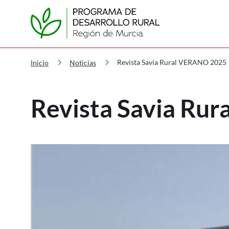
PDR Revista Savia Rural VERAN
chevron_right
chevron_right
Revista Savia Rural VERANO 2025
Inicio
Noticias
Revista Savia Ru