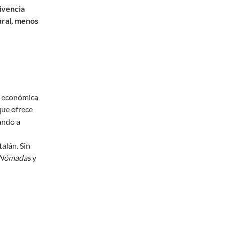
ivencia
ural, menos
n económica
que ofrece
ando a
talán. Sin
 Nómadas
y