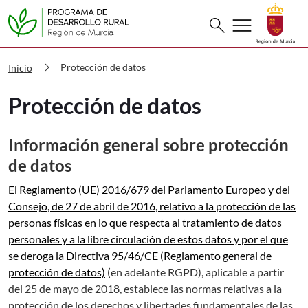
Buscar
menu
search
PDR Protección de datos
chevron_right
Protección de datos
Inicio
Protección de datos
Información general sobre protección
de datos
El Reglamento (UE) 2016/679 del Parlamento Europeo y del
Consejo, de 27 de abril de 2016, relativo a la protección de las
personas físicas en lo que respecta al tratamiento de datos
personales y a la libre circulación de estos datos y por el que
se deroga la Directiva 95/46/CE (Reglamento general de
protección de datos)
(en adelante RGPD), aplicable a partir
del 25 de mayo de 2018, establece las normas relativas a la
protección de los derechos y libertades fundamentales de las