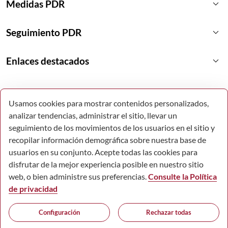
keyboard_arrow_down
Medidas PDR
keyboard_arrow_down
Seguimiento PDR
keyboard_arrow_down
Enlaces destacados
Usamos cookies para mostrar contenidos personalizados,
analizar tendencias, administrar el sitio, llevar un
seguimiento de los movimientos de los usuarios en el sitio y
recopilar información demográfica sobre nuestra base de
usuarios en su conjunto. Acepte todas las cookies para
disfrutar de la mejor experiencia posible en nuestro sitio
web, o bien administre sus preferencias.
Consulte la Política
de privacidad
© Todos los derechos reservados.
Configuración
Rechazar todas
Comunidad Autónoma de la Región de Murcia.