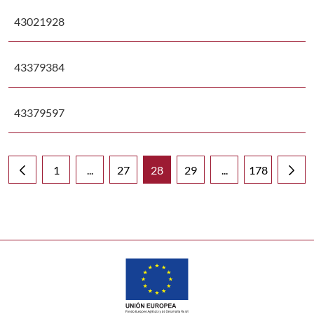
43021928
43379384
43379597
1
...
27
28
29
...
178
Página
Páginas intermedias Use TAB para desplazarse
Página
Página
Página
Páginas intermedia
Página