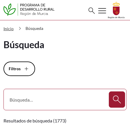
Buscar
menu
search
PDR Búsqueda
chevron_right
Búsqueda
Inicio
Búsqueda
Filtros
Resultados de búsqueda (1773)