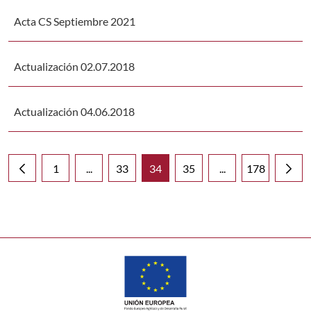
Acta CS Septiembre 2021
Actualización 02.07.2018
Actualización 04.06.2018
1
...
33
34
35
...
178
Página
Páginas intermedias Use TAB para desplazarse
Página
Página
Página
Páginas intermedia
Página