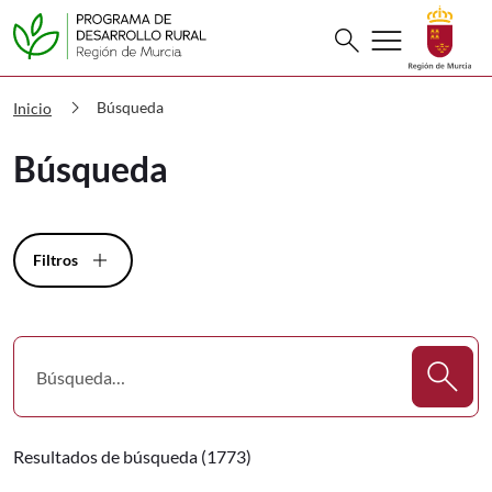
Buscar
menu
search
PDR Búsqueda
chevron_right
Búsqueda
Inicio
Búsqueda
Filtros
Resultados de búsqueda (1773)