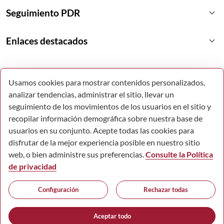
keyboard_arrow_down
Seguimiento PDR
keyboard_arrow_down
Enlaces destacados
Usamos cookies para mostrar contenidos personalizados,
analizar tendencias, administrar el sitio, llevar un
seguimiento de los movimientos de los usuarios en el sitio y
recopilar información demográfica sobre nuestra base de
usuarios en su conjunto. Acepte todas las cookies para
disfrutar de la mejor experiencia posible en nuestro sitio
web, o bien administre sus preferencias.
Consulte la Política
de privacidad
© Todos los derechos reservados.
Configuración
Rechazar todas
Comunidad Autónoma de la Región de Murcia.
Accesibilidad
Mapa Web
Aviso Legal
Política de Cookies
Aceptar todo
Protección de datos