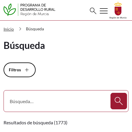
Buscar
menu
search
PDR Búsqueda
chevron_right
Búsqueda
Inicio
Búsqueda
Filtros
Resultados de búsqueda (1773)