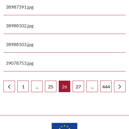
38987391.jpg
38988102.jpg
38988103.jpg
39078753.jpg
1
...
25
26
27
...
444
Página
Páginas intermedias Use TAB para desplazarse
Página
Página
Página
Páginas intermedia
Página