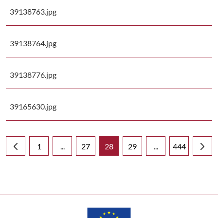
39138763.jpg
39138764.jpg
39138776.jpg
39165630.jpg
1
...
27
28
29
...
444
Página
Páginas intermedias Use TAB para desplazarse
Página
Página
Página
Páginas intermedia
Página