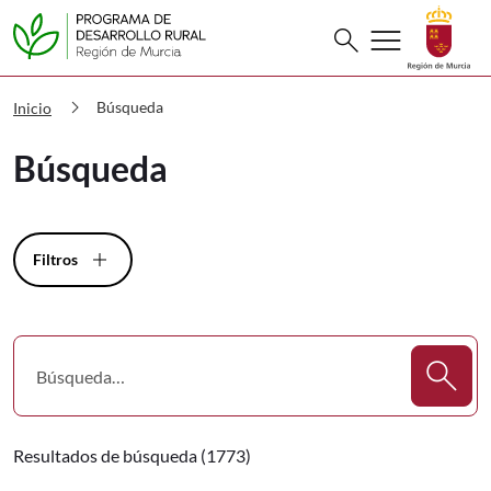
Buscar
menu
search
PDR Búsqueda
chevron_right
Búsqueda
Inicio
Búsqueda
Filtros
Resultados de búsqueda (1773)