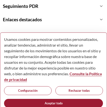
keyboard_arrow_down
Seguimiento PDR
keyboard_arrow_down
Enlaces destacados
Usamos cookies para mostrar contenidos personalizados,
analizar tendencias, administrar el sitio, llevar un
seguimiento de los movimientos de los usuarios en el sitio y
recopilar información demográfica sobre nuestra base de
usuarios en su conjunto. Acepte todas las cookies para
disfrutar de la mejor experiencia posible en nuestro sitio
web, o bien administre sus preferencias.
Consulte la Política
de privacidad
© Todos los derechos reservados.
Configuración
Rechazar todas
Comunidad Autónoma de la Región de Murcia.
Accesibilidad
Mapa Web
Aviso Legal
Política de Cookies
Aceptar todo
Protección de datos