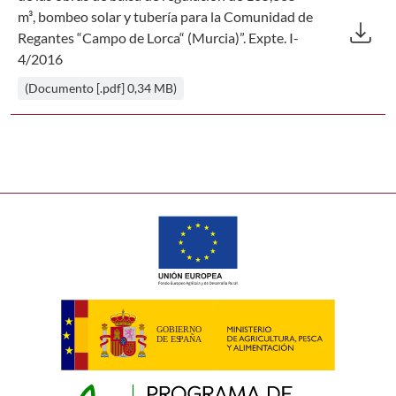
Des
m³, bombeo solar y tubería para la Comunidad de
download
Regantes “Campo de Lorca“ (Murcia)”. Expte. I-
4/2016
(Documento [.pdf] 0,34 MB)