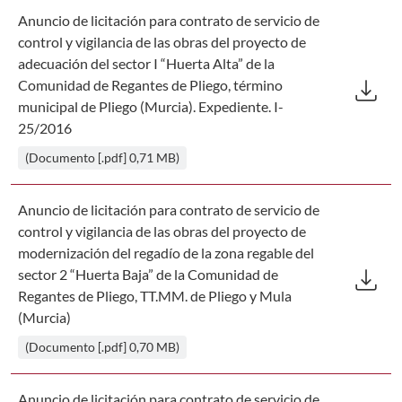
Anuncio de licitación para contrato de servicio de
control y vigilancia de las obras del proyecto de
adecuación del sector I “Huerta Alta” de la
Des
download
Comunidad de Regantes de Pliego, término
municipal de Pliego (Murcia). Expediente. I-
25/2016
(Documento [.pdf] 0,71 MB)
Anuncio de licitación para contrato de servicio de
control y vigilancia de las obras del proyecto de
modernización del regadío de la zona regable del
Des
download
sector 2 “Huerta Baja” de la Comunidad de
Regantes de Pliego, TT.MM. de Pliego y Mula
(Murcia)
(Documento [.pdf] 0,70 MB)
Anuncio de licitación para contrato de servicio de