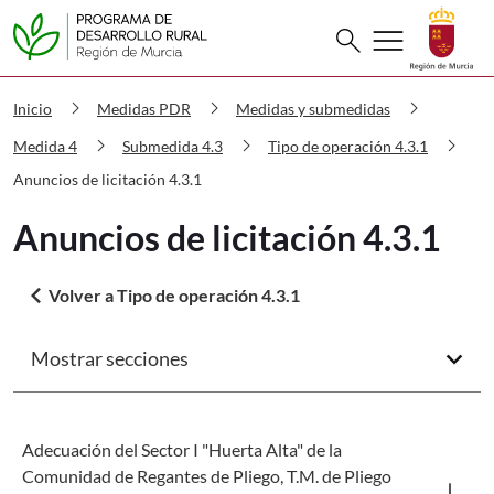
Buscar
menu
search
PDR Anuncios de licitación 4.3.1
chevron_right
chevron_right
chevron_right
Inicio
Medidas PDR
Medidas y submedidas
chevron_right
chevron_right
chevron_right
Medida 4
Submedida 4.3
Tipo de operación 4.3.1
Anuncios de licitación 4.3.1
Anuncios de licitación 4.3.1
arrow_back_ios
Volver a Tipo de operación 4.3.1
Mostrar secciones
arrow_forward_ios
Adecuación del Sector I "Huerta Alta" de la
Des
Comunidad de Regantes de Pliego, T.M. de Pliego