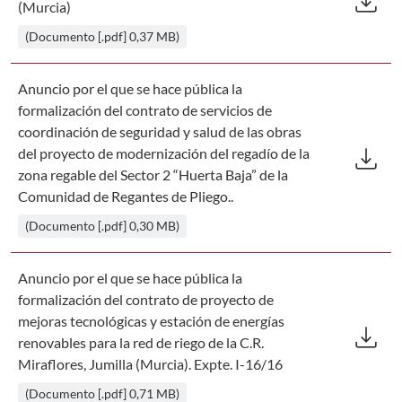
download
(Murcia)
(Documento [.pdf] 0,37 MB)
Anuncio por el que se hace pública la
formalización del contrato de servicios de
coordinación de seguridad y salud de las obras
Des
download
del proyecto de modernización del regadío de la
zona regable del Sector 2 “Huerta Baja” de la
Comunidad de Regantes de Pliego..
(Documento [.pdf] 0,30 MB)
Anuncio por el que se hace pública la
formalización del contrato de proyecto de
Des
mejoras tecnológicas y estación de energías
download
renovables para la red de riego de la C.R.
Miraflores, Jumilla (Murcia). Expte. I-16/16
(Documento [.pdf] 0,71 MB)