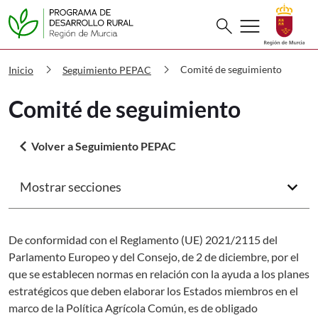
Buscar
menu
search
PDR Comité de seguimiento
chevron_right
chevron_right
Comité de seguimiento
Inicio
Seguimiento PEPAC
Comité de seguimiento
arrow_back_ios
Volver a Seguimiento PEPAC
Mostrar secciones
arrow_forward_ios
De conformidad con el Reglamento (UE) 2021/2115 del
Parlamento Europeo y del Consejo, de 2 de diciembre, por el
que se establecen normas en relación con la ayuda a los planes
estratégicos que deben elaborar los Estados miembros en el
marco de la Política Agrícola Común, es de obligado