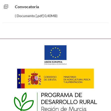
picture_as_pdf
Convocatoria
( Documento [.pdf] 0,40MB)