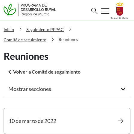
Buscar
menu
search
PDR Reuniones
chevron_right
chevron_right
Inicio
Seguimiento PEPAC
chevron_right
Reuniones
Comité de seguimiento
Reuniones
arrow_back_ios
Volver a Comité de seguimiento
Mostrar secciones
arrow_forward_ios
arrow_forward
10 de marzo de 2022
Ir a 10 de marzo de 2022