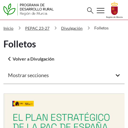
Buscar
menu
search
PDR Folletos
chevron_right
chevron_right
chevron_right
Folletos
Inicio
PEPAC 23-27
Divulgación
Folletos
arrow_back_ios
Volver a Divulgación
Mostrar secciones
arrow_forward_ios