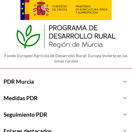
Fondo Europeo Agrícola de Desarrollo Rural: Europa Invierte en las
zonas rurales
keyboard_arrow_down
PDR Murcia
keyboard_arrow_down
Medidas PDR
keyboard_arrow_down
Seguimiento PDR
keyboard_arrow_down
Enlaces destacados