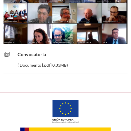
picture_as_pdf
Convocatoria
( Documento [.pdf] 0,33MB)