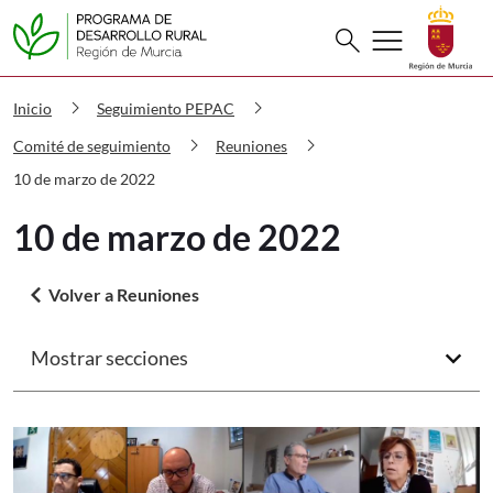
Buscar
menu
search
PDR 10 de marzo de 2022
chevron_right
chevron_right
Inicio
Seguimiento PEPAC
chevron_right
chevron_right
Comité de seguimiento
Reuniones
10 de marzo de 2022
10 de marzo de 2022
arrow_back_ios
Volver a Reuniones
Mostrar secciones
arrow_forward_ios