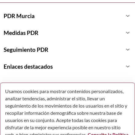
keyboard_arrow_down
PDR Murcia
keyboard_arrow_down
Medidas PDR
keyboard_arrow_down
Seguimiento PDR
keyboard_arrow_down
Enlaces destacados
Usamos cookies para mostrar contenidos personalizados,
analizar tendencias, administrar el sitio, llevar un
seguimiento de los movimientos de los usuarios en el sitio y
recopilar información demográfica sobre nuestra base de
usuarios en su conjunto. Acepte todas las cookies para
disfrutar de la mejor experiencia posible en nuestro sitio
web, o bien administre sus preferencias.
Consulte la Política