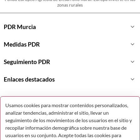
zonas rurales
keyboard_arrow_down
PDR Murcia
keyboard_arrow_down
Medidas PDR
keyboard_arrow_down
Seguimiento PDR
keyboard_arrow_down
Enlaces destacados
Usamos cookies para mostrar contenidos personalizados,
analizar tendencias, administrar el sitio, llevar un
seguimiento de los movimientos de los usuarios en el sitio y
recopilar información demográfica sobre nuestra base de
usuarios en su conjunto. Acepte todas las cookies para