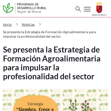
Buscar
menu
search
PDR Se presenta la Estrategia de For
chevron_right
chevron_right
Inicio
Noticias
Se presenta la Estrategia de Formación Agroalimentaria para
impulsar la profesionalidad del sector
Se presenta la Estrategia de
Formación Agroalimentaria
para impulsar la
profesionalidad del sector