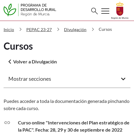
Buscar
menu
search
PDR Cursos
chevron_right
chevron_right
chevron_right
Cursos
Inicio
PEPAC 23-27
Divulgación
Cursos
arrow_back_ios
Volver a Divulgación
Mostrar secciones
arrow_forward_ios
Puedes acceder a toda la documentación generada pinchando
sobre cada curso.
link
Curso online "Intervenciones del Plan estratégico de
la PAC". Fecha: 28, 29 y 30 de septiembre de 2022