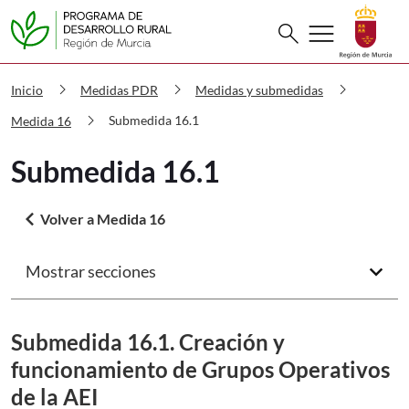
Buscar
menu
search
PDR Submedida 16.1
chevron_right
chevron_right
chevron_right
Inicio
Medidas PDR
Medidas y submedidas
chevron_right
Submedida 16.1
Medida 16
Submedida 16.1
arrow_back_ios
Volver a Medida 16
Mostrar secciones
arrow_forward_ios
Submedida 16.1. Creación y
funcionamiento de Grupos Operativos
de la AEI